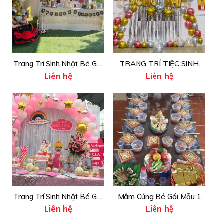
Trang Trí Sinh Nhật Bé Gái
TRANG TRÍ TIỆC SINH
Liên hệ
Liên hệ
Mẫu 1
NHẬT CHO BÉ SONG NHI
Trang Trí Sinh Nhật Bé Gái
Mâm Cúng Bé Gái Mẫu 1
Liên hệ
Liên hệ
Mẫu 2