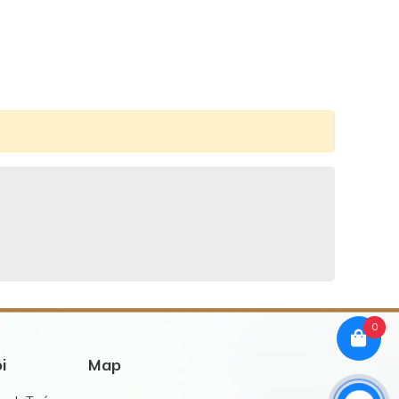
0
i
Map