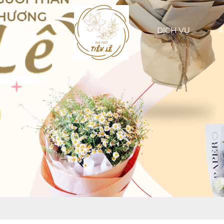
SẢN
DỊCH VỤ
A
PHẨM